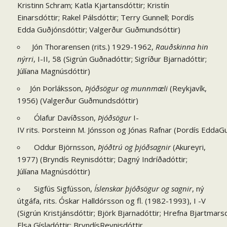
Kristinn Schram; Katla Kjartansdóttir; Kristín
Einarsdóttir; Rakel Pálsdóttir; Terry Gunnell; Þordís
Edda Guðjónsdóttir; Valgerður Guðmundsóttir)
Jón Thorarensen (rits.) 1929-1962,
Rauðskinna hin
nýrri
, I-II, 58 (Sigrún Guðnadóttir; Sigríður Bjarnadóttir;
Júlíana Magnúsdóttir)
Jón Þorláksson,
Þjóðsögur og munnmæli
(Reykjavík,
1956) (Valgerður Guðmundsdóttir)
Ólafur Davíðsson,
Þjóðsögur
I-
IV rits. Þorsteinn M. Jónsson og Jónas Rafnar (Þordís EddaG
Oddur Björnsson,
Þjóðtrú og þjóðsagnir
(Akureyri,
1977) (Bryndís Reynisdóttir; Dagný Indríðadóttir;
Júlíana Magnúsdóttir)
Sigfús Sigfússon,
Íslenskar þjóðsögur og sagnir
, ný
útgáfa, rits. Óskar Halldórsson og fl. (1982-1993), I -V
(Sigrún Kristjánsdóttir; Björk Bjarnadóttir; Hrefna Bjartmarsd
Elsa Gísladóttir; BryndísReynisdóttir