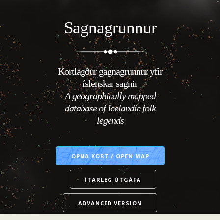
Sagnagrunnur
Kortlagður gagnagrunnur yfir
íslenskar sagnir
A geographically mapped
database of Icelandic folk
legends
OPNA KORT
/
OPEN MAP
ÍTARLEG ÚTGÁFA
ADVANCED VERSION