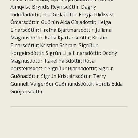
Almqvist; Bryndís Reynisdóttir; Dagný
Indríðadóttir; Elsa Gísladóttir; Freyja Hlíðkvist
Ómarsdóttir; Guðrún Alda Gísladóttir; Helga
Einarsdóttir; Hrefna Bjartmarsdóttir; Júlíana
Magnúsdóttir; Katla Kjartansdóttir; Kristín
Einarsdóttir; Kristinn Schram; Sigríður
Þorgeirsdóttir; Sigrún Lilja Einarsdóttir; Oddný
Magnúsdóttir; Rakel Pálsdóttir; Rósa
Þorsteinsdóttir; Sigríður Bjarnadóttir; Sigrún
Guðnadóttir; Sigrún Kristjánsdóttir; Terry
Gunnell; Valgerður Guðmundsdóttir; Þordís Edda
Guðjónsdóttir.