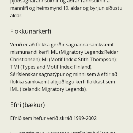
þjóðsagnarannsóknir og aðrar rannsóknir á
mannlífi og heimsmynd 19. aldar og byrjun síðustu
aldar.
Flokkunarkerfi
Verið er að flokka gerðir sagnanna samkvæmt
mismunandi kerfi: ML (Migratory Legends:Reidar
Christiansen); MI (Motif Index: Stith Thompson);
TMI (Types and Motif Index: Finland).
Séríslenskar sagnatýpur og minni sem á eftir að
flokka samkvæmt alþjóðlegu kerfi flokkast sem
IML (Icelandic Migratory Legends).
Efni (bækur)
Efnið sem hefur verið skráð 1999-2002: