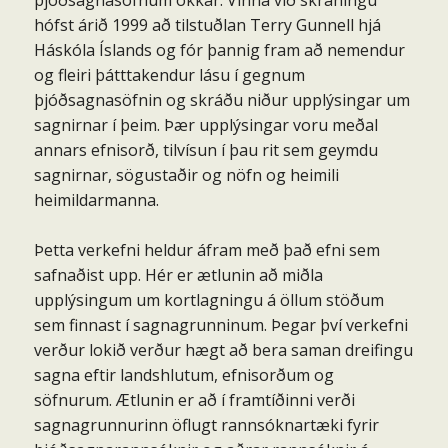
þjóðsagnasöfnum okkar. Vinna við skráningu
hófst árið 1999 að tilstuðlan Terry Gunnell hjá
Háskóla Íslands og fór þannig fram að nemendur
og fleiri þátttakendur lásu í gegnum
þjóðsagnasöfnin og skráðu niður upplýsingar um
sagnirnar í þeim. Þær upplýsingar voru meðal
annars efnisorð, tilvísun í þau rit sem geymdu
sagnirnar, sögustaðir og nöfn og heimili
heimildarmanna.
Þetta verkefni heldur áfram með það efni sem
safnaðist upp. Hér er ætlunin að miðla
upplýsingum um kortlagningu á öllum stöðum
sem finnast í sagnagrunninum. Þegar því verkefni
verður lokið verður hægt að bera saman dreifingu
sagna eftir landshlutum, efnisorðum og
söfnurum. Ætlunin er að í framtíðinni verði
sagnagrunnurinn öflugt rannsóknartæki fyrir