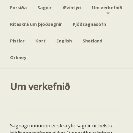
Forsíða
Sagnir
Ævintýri
Um verkefnið
Ritaskrá um þjóðsagnir
Þjóðsagnasöfn
Pistlar
Kort
English
Shetland
Orkney
Um verkefnið
Sagnagrunnurinn er skrá yfir sagnir úr helstu