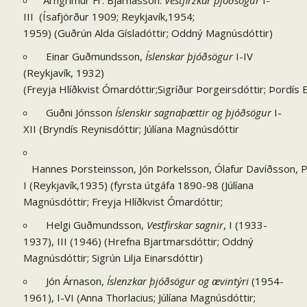
Arngrímur Fr. Bjarnasson.
Vestfirzkar þjóðsögur
I-
III (Ísafjörður 1909; Reykjavík,1954;
1959) (Guðrún Alda Gísladóttir; Oddný Magnúsdóttir)
Einar Guðmundsson,
Íslenskar þjóðsögur
I-IV
(Reykjavík, 1932)
(Freyja Hlíðkvist Ómardóttir;Sigríður Þorgeirsdóttir; Þordís
Guðni Jónsson
Íslenskir sagnaþættir og þjóðsögur
I-
XII (Bryndís Reynisdóttir; Júlíana Magnúsdóttir
Hannes Þorsteinsson, Jón Þorkelsson, Ólafur Davíðsson, 
I (Reykjavík,1935) (fyrsta útgáfa 1890-98 (Júlíana
Magnúsdóttir; Freyja Hlíðkvist Ómardóttir;
Helgi Guðmundsson,
Vestfirskar sagnir
, I (1933-
1937), III (1946) (Hrefna Bjartmarsdóttir; Oddný
Magnúsdóttir; Sigrún Lilja Einarsdóttir)
Jón Árnason,
Íslenzkar þjóðsögur og ævintýri
(1954-
1961), I-VI (Anna Thorlacius; Júlíana Magnúsdóttir;