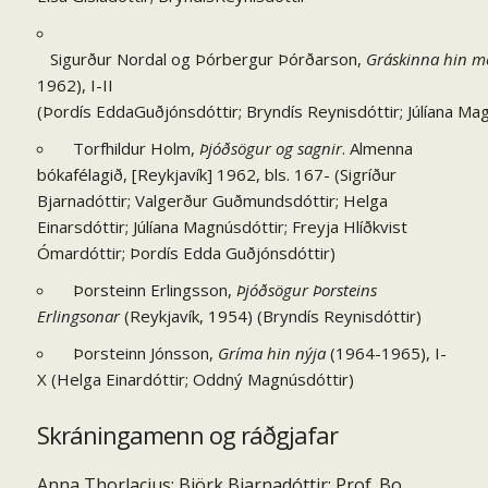
Sigurður Nordal og Þórbergur Þórðarson,
Gráskinna hin me
1962), I-II
(Þordís EddaGuðjónsdóttir; Bryndís Reynisdóttir; Júlíana Ma
Torfhildur Holm,
Þjóðsögur og sagnir
. Almenna
bókafélagið, [Reykjavík] 1962, bls. 167- (Sigríður
Bjarnadóttir; Valgerður Guðmundsdóttir; Helga
Einarsdóttir; Júlíana Magnúsdóttir; Freyja Hlíðkvist
Ómardóttir; Þordís Edda Guðjónsdóttir)
Þorsteinn Erlingsson,
Þjóðsögur Þorsteins
Erlingsonar
(Reykjavík, 1954) (Bryndís Reynisdóttir)
Þorsteinn Jónsson,
Gríma hin nýja
(1964-1965), I-
X (Helga Einardóttir; Oddný Magnúsdóttir)
Skráningamenn og ráðgjafar
Anna Thorlacius; Björk Bjarnadóttir; Prof. Bo